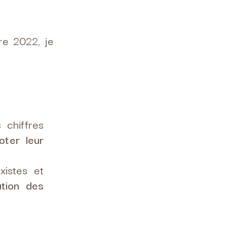
e 2022, je
 chiffres
loter leur
xistes et
ation des