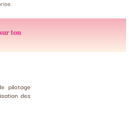
rise.
sur ton
le pilotage
misation des