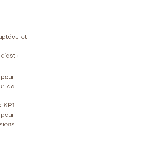
aptées et
c’est :
 pour
ur de
s KPI
 pour
isions