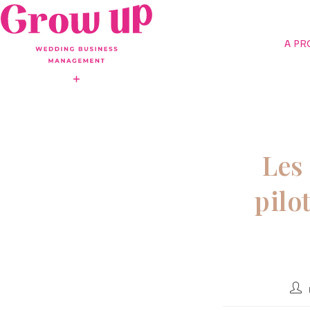
A PR
Les 
pilo