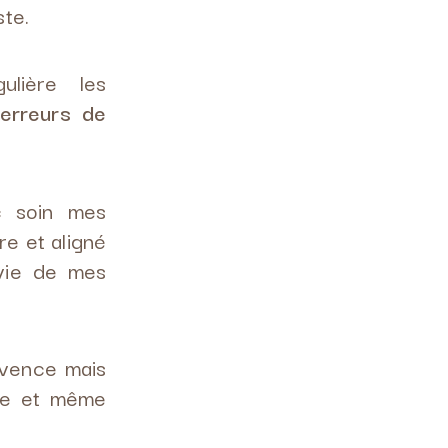
te.
lière les
erreurs de
c soin mes
e et aligné
vie de mes
ovence mais
nce et même