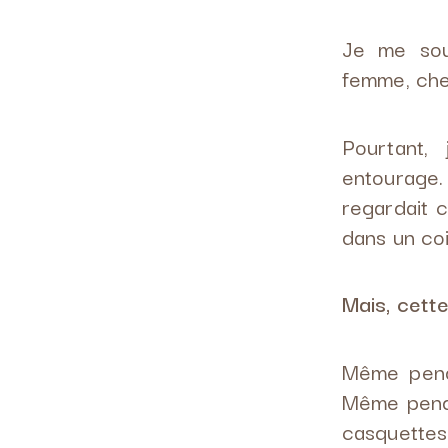
Je me souv
femme, chef
Pourtant,
entourage.
regardait c
dans un coi
Mais, cette
Même penda
Même penda
casquette