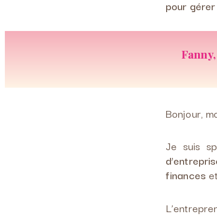
pour gérer
Fanny,
Bonjour, mo
Je suis s
d’entrepris
finances
et
L’entrepren