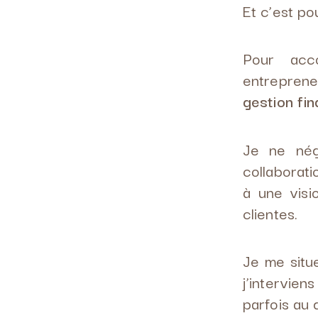
Et c’est p
Pour acc
entreprene
gestion fin
Je ne nég
collaborat
à une vis
clientes.
Je me situ
j’intervie
parfois au 