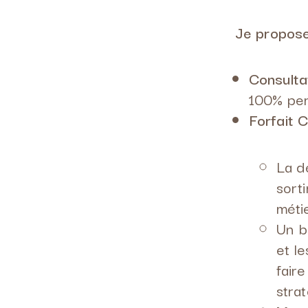
Je propose
Consultat
100% per
Forfait C
La d
sort
méti
Un b
et l
faire
strat