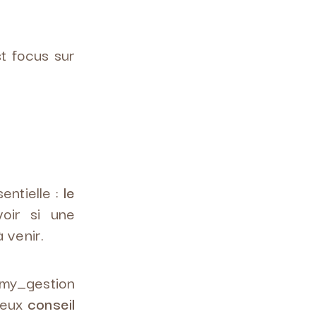
t focus sur
entielle :
le
oir si une
 venir.
smy_gestion
cieux
conseil