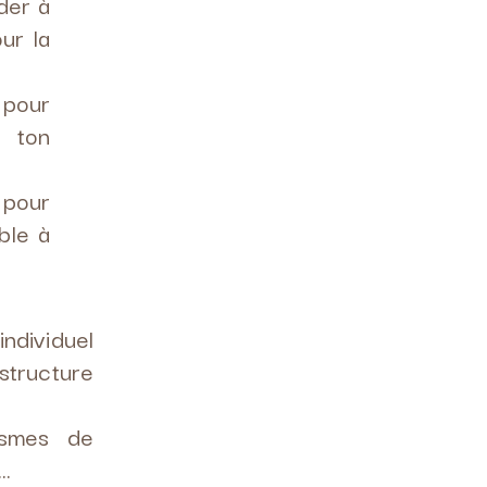
der à
ur la
 pour
r ton
 pour
ble à
ndividuel
tructure
ismes de
 …