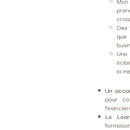
Mon 
pren
croi
Des 
que 
busi
Une 
écla
la me
Un acco
pour co
financière
Le Lear
formation